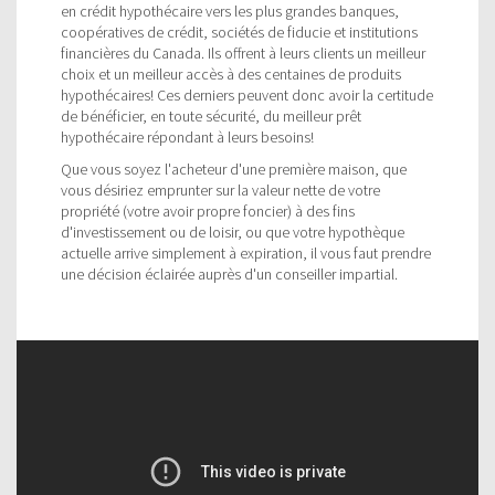
en crédit hypothécaire vers les plus grandes banques,
coopératives de crédit, sociétés de fiducie et institutions
financières du Canada. Ils offrent à leurs clients un meilleur
choix et un meilleur accès à des centaines de produits
hypothécaires! Ces derniers peuvent donc avoir la certitude
de bénéficier, en toute sécurité, du meilleur prêt
hypothécaire répondant à leurs besoins!
Que vous soyez l'acheteur d'une première maison, que
vous désiriez emprunter sur la valeur nette de votre
propriété (votre avoir propre foncier) à des fins
d'investissement ou de loisir, ou que votre hypothèque
actuelle arrive simplement à expiration, il vous faut prendre
une décision éclairée auprès d'un conseiller impartial.