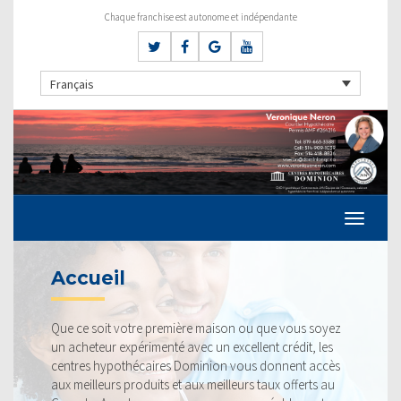
Chaque franchise est autonome et indépendante
Français
TAUX ACTUELS
 ou que vous soyez
Nos taux sont toujours compétitifs et 
ellent crédit, les
fiers de pouvoir vous offrir le taux qui vo
ous donnent accès
profitable. Jetez un coup d’œil à nos t
urs taux offerts au
la concurrence.