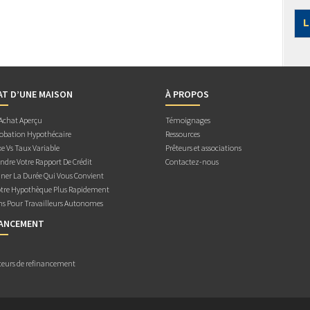
L
AT D’UNE MAISON
À PROPOS
 Achat Aperçu
Témoignages
obation Hypothécaire
Ressources
e Vs Taux Variable
Prêteurs et associations
dre Votre Rapport De Crédit
Contactez-nous
ner La Durée Qui Vous Convient
otre Hypothèque Plus Rapidement
ns Pour Travailleurs Autonomes
NANCEMENT
teurs de refinancement