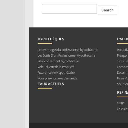
HYPOTHÈQUES
L’ACH
Les avantages du professionnel hypothécaire
Accueil
Les Coûts D’un Professionnel Hypothécaire
Préappr
Renouvellement hypothécaire
Taux Fix
Valeur Nette de la Propriété
Compren
Assurance vie Hypothécaire
Détermi
Pour présenter une demande
Payer V
TAUX ACTUELS
Solutio
REFI
CHIP
Calcula