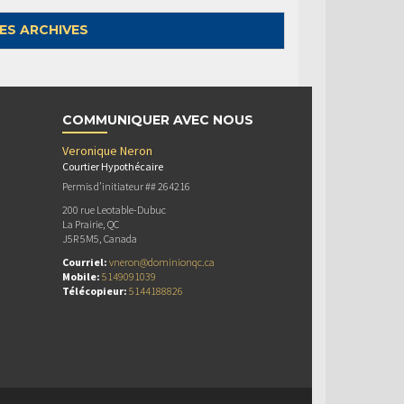
ES ARCHIVES
COMMUNIQUER AVEC NOUS
Veronique Neron
Courtier Hypothécaire
Permis d’initiateur ## 264216
200 rue Leotable-Dubuc
La Prairie, QC
J5R 5M5, Canada
Courriel:
vneron@dominionqc.ca
Mobile:
5149091039
Télécopieur:
5144188826